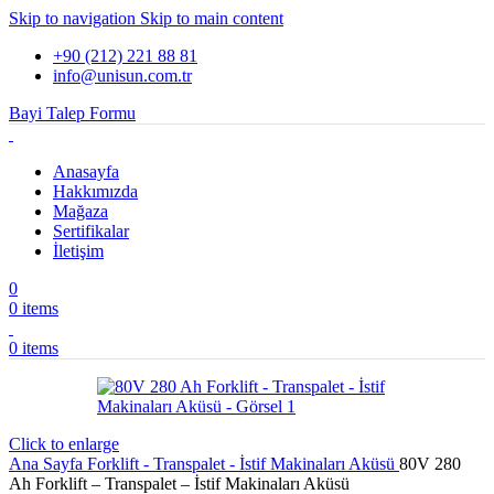
Skip to navigation
Skip to main content
+90 (212) 221 88 81
info@unisun.com.tr
Bayi Talep Formu
Anasayfa
Hakkımızda
Mağaza
Sertifikalar
İletişim
0
0
items
0
items
Click to enlarge
Ana Sayfa
Forklift - Transpalet - İstif Makinaları Aküsü
80V 280
Ah Forklift – Transpalet – İstif Makinaları Aküsü