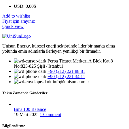
USD
:
0.00$
Add to wishlist
Fiyat için arayınız
Quick view
Unisun Energy, küresel enerji sektöründe lider bir marka olma
yolunda emin adımlarla ilerleyen yenilikçi bir firmadır.
Perpa Ticaret Merkezi A Blok Kat:8
No:823-825 Şişli / İstanbul
+90 (212) 221 88 81
+90 (212) 221 34 11
info@unisun.com.tr
Yakın Zamanda Gönderiler
Bms 100 Balance
19 Mart 2025
1 Comment
Bilgilendirme