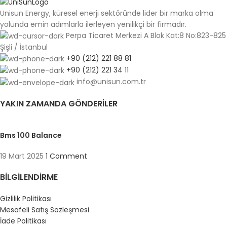
Unisun Energy, küresel enerji sektöründe lider bir marka olma
yolunda emin adımlarla ilerleyen yenilikçi bir firmadır.
Perpa Ticaret Merkezi A Blok Kat:8 No:823-825
Şişli / İstanbul
+90 (212) 221 88 81
+90 (212) 221 34 11
info@unisun.com.tr
YAKIN ZAMANDA GÖNDERILER
Bms 100 Balance
19 Mart 2025
1 Comment
BILGILENDIRME
Gizlilik Politikası
Mesafeli Satış Sözleşmesi
İade Politikası