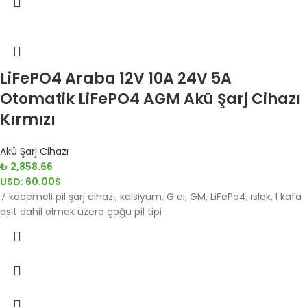
LiFePO4 Araba 12V 10A 24V 5A
Otomatik LiFePO4 AGM Akü Şarj Cihazı
Kırmızı
Akü Şarj Cihazı
₺
2,858.66
USD
:
60.00$
7 kademeli pil şarj cihazı, kalsiyum, G el, GM, LiFePo4, ıslak, l kafa
asit dahil olmak üzere çoğu pil tipi