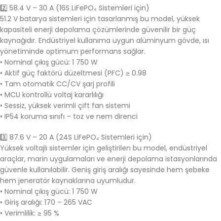
2️⃣ 58.4 V – 30 A (16S LiFePO₄ Sistemleri için)
51.2 V batarya sistemleri için tasarlanmış bu model, yüksek
kapasiteli enerji depolama çözümlerinde güvenilir bir güç
kaynağıdır. Endüstriyel kullanıma uygun alüminyum gövde, ısı
yönetiminde optimum performans sağlar.
• Nominal çıkış gücü: 1 750 W
• Aktif güç faktörü düzeltmesi (PFC) ≥ 0.98
• Tam otomatik CC/CV şarj profili
• MCU kontrollü voltaj kararlılığı
• Sessiz, yüksek verimli çift fan sistemi
• IP54 koruma sınıfı – toz ve nem direnci
3️⃣ 87.6 V – 20 A (24S LiFePO₄ Sistemleri için)
Yüksek voltajlı sistemler için geliştirilen bu model, endüstriyel
araçlar, marin uygulamaları ve enerji depolama istasyonlarında
güvenle kullanılabilir. Geniş giriş aralığı sayesinde hem şebeke
hem jeneratör kaynaklarına uyumludur.
• Nominal çıkış gücü: 1 750 W
• Giriş aralığı: 170 – 265 VAC
• Verimlilik: ≥ 95 %