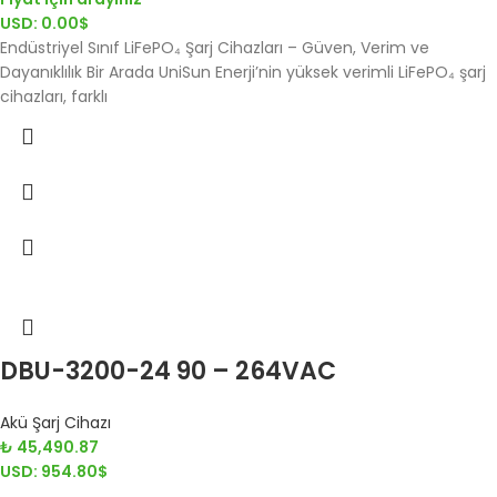
USD
:
0.00$
Endüstriyel Sınıf LiFePO₄ Şarj Cihazları – Güven, Verim ve
Dayanıklılık Bir Arada UniSun Enerji’nin yüksek verimli LiFePO₄ şarj
cihazları, farklı
DBU-3200-24 90 – 264VAC
Akü Şarj Cihazı
₺
45,490.87
USD
:
954.80$