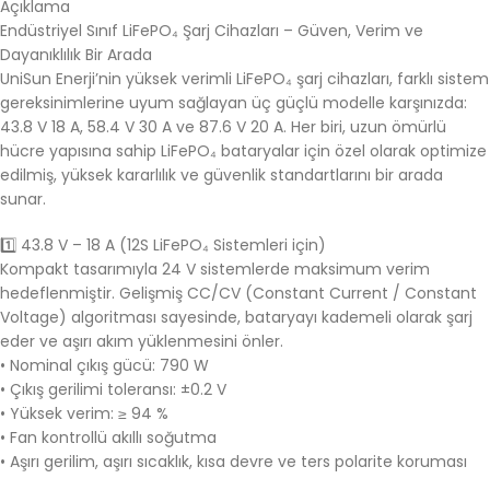
Açıklama
Endüstriyel Sınıf LiFePO₄ Şarj Cihazları – Güven, Verim ve
Dayanıklılık Bir Arada
UniSun Enerji’nin yüksek verimli LiFePO₄ şarj cihazları, farklı sistem
gereksinimlerine uyum sağlayan üç güçlü modelle karşınızda:
43.8 V 18 A, 58.4 V 30 A ve 87.6 V 20 A. Her biri, uzun ömürlü
hücre yapısına sahip LiFePO₄ bataryalar için özel olarak optimize
edilmiş, yüksek kararlılık ve güvenlik standartlarını bir arada
sunar.
1️⃣ 43.8 V – 18 A (12S LiFePO₄ Sistemleri için)
Kompakt tasarımıyla 24 V sistemlerde maksimum verim
hedeflenmiştir. Gelişmiş CC/CV (Constant Current / Constant
Voltage) algoritması sayesinde, bataryayı kademeli olarak şarj
eder ve aşırı akım yüklenmesini önler.
• Nominal çıkış gücü: 790 W
• Çıkış gerilimi toleransı: ±0.2 V
• Yüksek verim: ≥ 94 %
• Fan kontrollü akıllı soğutma
• Aşırı gerilim, aşırı sıcaklık, kısa devre ve ters polarite koruması