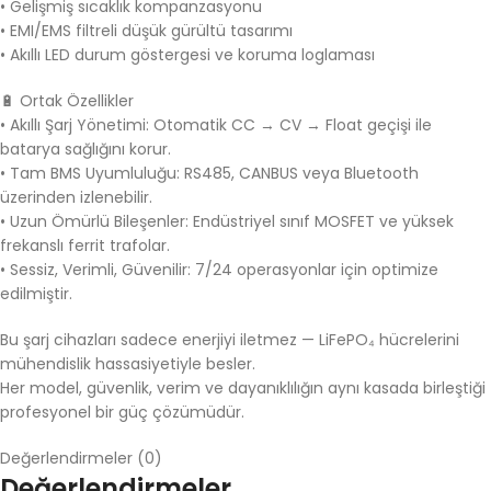
• Gelişmiş sıcaklık kompanzasyonu
• EMI/EMS filtreli düşük gürültü tasarımı
• Akıllı LED durum göstergesi ve koruma loglaması
🔋 Ortak Özellikler
• Akıllı Şarj Yönetimi: Otomatik CC → CV → Float geçişi ile
batarya sağlığını korur.
• Tam BMS Uyumluluğu: RS485, CANBUS veya Bluetooth
üzerinden izlenebilir.
• Uzun Ömürlü Bileşenler: Endüstriyel sınıf MOSFET ve yüksek
frekanslı ferrit trafolar.
• Sessiz, Verimli, Güvenilir: 7/24 operasyonlar için optimize
edilmiştir.
Bu şarj cihazları sadece enerjiyi iletmez — LiFePO₄ hücrelerini
mühendislik hassasiyetiyle besler.
Her model, güvenlik, verim ve dayanıklılığın aynı kasada birleştiği
profesyonel bir güç çözümüdür.
Değerlendirmeler (0)
Değerlendirmeler