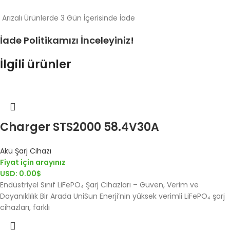
Arızalı Ürünlerde 3 Gün İçerisinde İade
İade Politikamızı İnceleyiniz!
İlgili ürünler
Charger STS2000 58.4V30A
Akü Şarj Cihazı
Fiyat için arayınız
USD
:
0.00$
Endüstriyel Sınıf LiFePO₄ Şarj Cihazları – Güven, Verim ve
Dayanıklılık Bir Arada UniSun Enerji’nin yüksek verimli LiFePO₄ şarj
cihazları, farklı