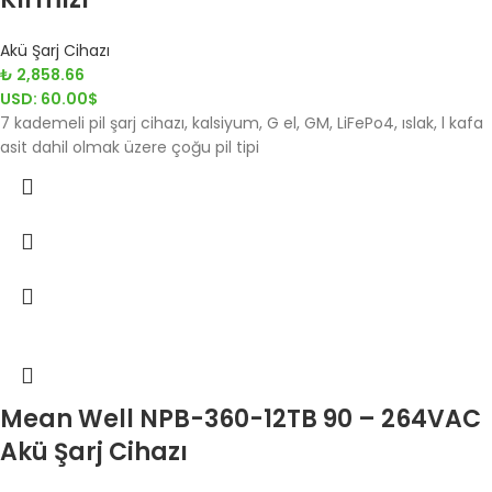
Akü Şarj Cihazı
₺
2,858.66
USD
:
60.00$
7 kademeli pil şarj cihazı, kalsiyum, G el, GM, LiFePo4, ıslak, l kafa
asit dahil olmak üzere çoğu pil tipi
Mean Well NPB-360-12TB 90 – 264VAC
Akü Şarj Cihazı